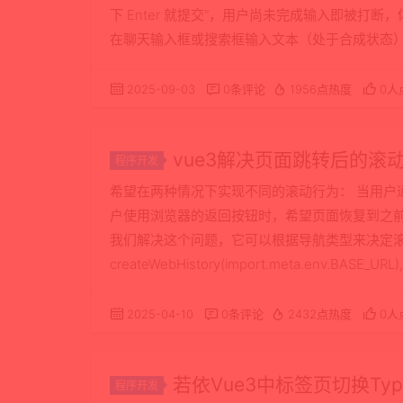
下 Enter 就提交”，用户尚未完成输入即被打
在聊天输入框或搜索框输入文本（处于合成状态）。
现象：直接提交/发送，导致输入中断。 根因分析 IM
2025-09-03
0条评论
1956点热度
0人
vue3解决页面跳转后的滚
程序开发
希望在两种情况下实现不同的滚动行为： 当用户
户使用浏览器的返回按钮时，希望页面恢复到之前的滚动位置 
我们解决这个问题，它可以根据导航类型来决定滚动行为。 const
createWebHistory(import.meta.env.BASE_URL), s
2025-04-10
0条评论
2432点热度
0人
若依Vue3中标签页切换TypeError
程序开发