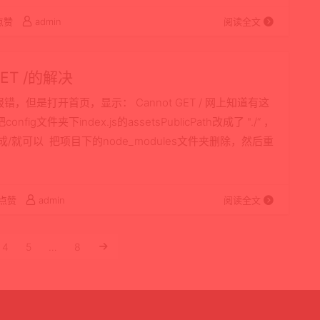
点赞
admin
阅读全文
ET /的解决
报错，但是打开首页，显示： Cannot GET / 网上知道有这
夹下index.js的assetsPublicPath改成了 "./“ ，
. 改成/就可以 把项目下的node_modules文件夹删除，然后重
点赞
admin
阅读全文
4
5
…
8