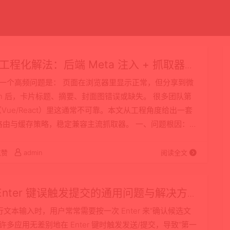
的工程化解法：后端 Meta 注入 + 抓取器兼
中，一个高频问题是： 页面在浏览器里显示正常，但分享到微
LinkedIn 后，卡片标题、摘要、封面图错误或缺失。 很多团队第
PA（Vue/React）里这通常不可靠。本文从工程角度给出一套
nx 路由与缓存策略，稳定兼容主流抓取器。 一、问题根因：浏
1）…
点赞
admin
阅读全文
框 Enter 键误触发提交的通用问题与解决方
行文本输入时，用户常常需要按一次 Enter 来“确认候选文
多应用无差别地在 Enter 键时触发发送/提交，导致“第一