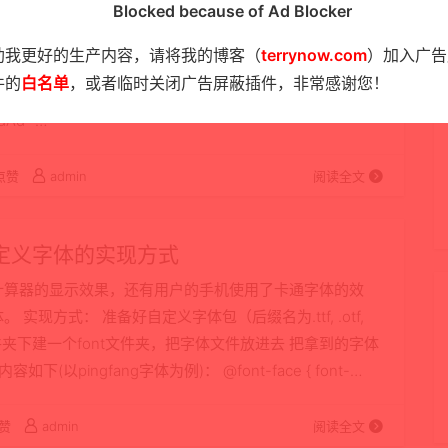
代码
Blocked because of Ad Blocker
浮的窗口，漂浮到边界处，再弹回来。点击浮窗，可以跳转
助我更好的生产内容，请将我的博客（
terrynow.com
）加入广告
 --> <div id="thediv" ref="thediv"
件的
白名单
，或者临时关闭广告屏蔽插件，非常感谢您！
0; top: 0" v-show="thedivShow"
dAd" …
点赞
admin
阅读全文
自定义字体的实现方式
计算器的显示效果，还有用户的手机使用了卡通字体的效
现方式： 准备好自定义字体包（后缀名为.ttf, .otf,
文件夹下建一个font文件夹，把字体文件放进去 把拿到的字体
(以pingfang字体为例)： @font-face { font-
赞
admin
阅读全文