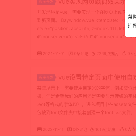
vue实现网页飘窗效果示例
程序开发
开发环境是vue，需要实现一个在网页上动态漂
帮
到新页面。 Baywindow.vue <template> <!-- 飘窗效果
插
style="position: absolute; z-index: 111; left: 
@mouseover="clearFdAd" @mouseout="starF
2024-01-01
0条评论
2269点热度
0人
vue设置特定页面中使用
程序开发
某些场景下，需要使用自定义的字体，例如类似
果，但是希望我们的应用还是需要显示传统的字体。 实
.eot等格式的字体包），进入项目中在assets
包放到font文件夹中接着创建一个font.css文件，内容如下
family: 'PingFang-RE'; /* 重命名字体名 */ …
2023-11-11
0条评论
1619点热度
0人点