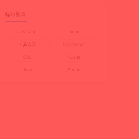
标签聚合
Javascript
Linux
工具方法
SpringBoot
SQL
Vue.js
Java
Spring