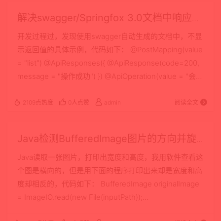
解决swagger/Springfox 3.0文档中响应示
例中不显示具体内容的问题
开发过程过，发现使用swagger自动生成的文档中，不显
示返回值的具体示例，代码如下： @PostMapping(value
= "list") @ApiResponses({ @ApiResponse(code=200,
message = "操作成功") }) @ApiOperation(value = "会员
列表", response = GzMember.class) public
R<List<GzMember>> list() { return
2109点热度
0人点赞
admin
阅读全文
R.ok(gzMemberServ…
Java检测BufferedImage图片的方向并旋
转
Java读取一张图片，打印出宽度和高度，我用软件查看这
个图是横向的，但是用下面的程序打印出来却是宽度和高
度却相反的，代码如下： BufferedImage originalImage
= ImageIO.read(new File(inputPath));
System.out.println("originalImage width, height: " +