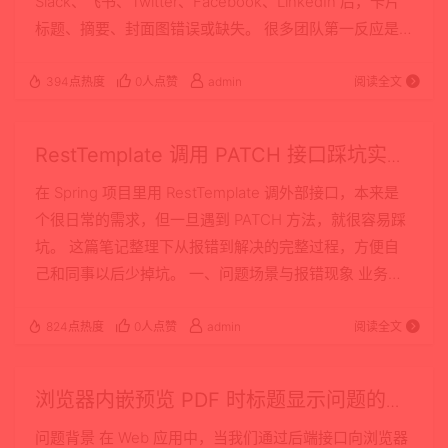
Slack、飞书、Twitter、Facebook、LinkedIn 后，卡片
标题、摘要、封面图错误或缺失。 很多团队第一反应是
“前端动态改 <meta> 就好”，但在 SPA（Vue/React）里
这通常不可靠。本文从工程角度给出一套可落地方案：
394点热度
0人点赞
admin
阅读全文
后端动态注入 meta，结合 Nginx 路由与缓存策略，稳定
兼容主流抓取器。 一、问题根因：浏览器用户 vs 抓取机
RestTemplate 调用 PATCH 接口踩坑实录
器人看到的不是同一阶段内容 1）…
与完整解决方案
在 Spring 项目里用 RestTemplate 调外部接口，本来是
个很日常的需求，但一旦遇到 PATCH 方法，就很容易踩
坑。 这篇笔记整理下从报错到解决的完整过程，方便自
己和同事以后少掉坑。 一、问题场景与报错现象 业务需
要调用外部接口： URL 形如：
https://example.com/api/v1/resource/{id} HTTP 方法：
824点热度
0人点赞
admin
阅读全文
PATCH 请求体：JSON 代码大致是这样的：
ResponseEntity<String> response =
浏览器内嵌预览 PDF 时标题显示问题的分
restTemplate.ex…
析与解决
问题背景 在 Web 应用中，当我们通过后端接口向浏览器