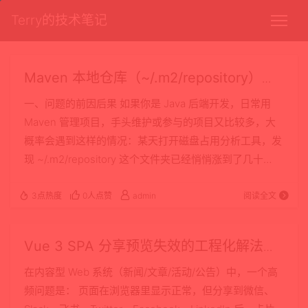
Terry的技术笔记
Maven 本地仓库（~/.m2/repository）清
理实战：如何安全删除无用依赖，释放大
一、问题的前因后果 如果你是 Java 后端开发，日常用
量磁盘空间
Maven 管理项目，手头维护或参与的项目又比较多，大
概率会遇到这样的情况：某天打开磁盘占用分析工具，发
现 ~/.m2/repository 这个文件夹已经悄悄涨到了几十
GB。 原因也很好理解： 每个项目的依赖版本可能不一
样，Maven 不会自动清理旧版本，只会不断"新增"； 项
3点热度
0人点赞
admin
阅读全文
目迭代过程中依赖升级（比如 SpringBoot 从 2.x 升到
3.x），旧版本的一堆 jar 包永远留在仓库里； 参与过的
Vue 3 SPA 分享预览失效的工程化解法：
临时项目、POC 项目、已经归档不再维护的项目，它们…
后端 Meta 注入 + 抓取器兼容 + Nginx 缓
在内容型 Web 系统（新闻/文章/活动/公告）中，一个高
存策略
频问题是： 页面在浏览器里显示正常，但分享到微信、