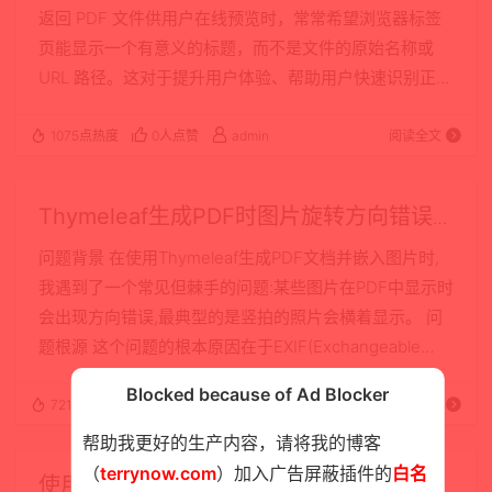
返回 PDF 文件供用户在线预览时，常常希望浏览器标签
页能显示一个有意义的标题，而不是文件的原始名称或
URL 路径。这对于提升用户体验、帮助用户快速识别正在
查看的文档内容非常重要。 问题现象 许多开发者会尝试
通过设置 HTTP 响应头来控制标签页标题，典型的做法包
1075点热度
0人点赞
admin
阅读全文
括： Content-Type: application/pdf Content-
Disposition: inline; filename="MyDocument.pdf" 然而
Thymeleaf生成PDF时图片旋转方向错误
实际运行时会发现：…
的解决方案
问题背景 在使用Thymeleaf生成PDF文档并嵌入图片时,
我遇到了一个常见但棘手的问题:某些图片在PDF中显示时
会出现方向错误,最典型的是竖拍的照片会横着显示。 问
题根源 这个问题的根本原因在于EXIF(Exchangeable
Image File Format)方向信息的处理。现代智能手机和数
Blocked because of Ad Blocker
码相机在拍摄照片时,会在图片文件中记录拍摄时的设备
721点热度
0人点赞
admin
阅读全文
方向信息(EXIF Orientation标签)。然而,图片的实际像素
帮助我更好的生产内容，请将我的博客
数据可能并没有真正旋转,而是依靠EXIF信息告诉显示软
（
terrynow.com
）加入广告屏蔽插件的
白名
使用iTextPDF检测pdf是否含有xss注入脚