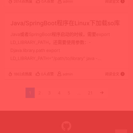
originalImage.getWidth() + ", " +
2614点热度
0人点赞
admin
阅读全文
originalImage.getHeight()); 可能是因为图像的元数据中
的旋转信…
Java/SpringBoot程序在Linux下加载so库
Java或者SpringBoot程序启动的时候，需要export
LD_LIBRARY_PATH，还需要使用参数：-
Djava.library.path export
LD_LIBRARY_PATH="/path/to/library" java -
Djava.library.path=/path/to/library some_jar.jar Linux环
境下，加载so库的Java代码：
1862点热度
0人点赞
admin
阅读全文
System.loadLibrary("libname"); 以上代码中注意libname
是库的名字，如果文件是libopen…
1
2
3
4
5
…
21