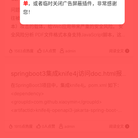
件应该如何旋转显示。 大多数图片查看器和浏览…
单
，或者临时关闭广告屏蔽插件，非常感谢
本的方法
问题背景 在现代Web应用开发中，PDF文件的安全性往
您！
往被忽视。然而，PDF文件实际上可能成为XSS（跨站脚
本）攻击的载体，给Web应用带来严重的安全风险。 安
全风险分析 PDF文件格式本身支持JavaScript脚本，这意
味着恶意攻击者可以在PDF文件中嵌入恶意JavaScript代
码。当用户在浏览器中打开这样的PDF文件时，特别是在
1563点热度
0人点赞
admin
阅读全文
Chrome等现代浏览器中，这些恶意脚本可能会被执行，
导致： 跨站脚本攻击（XSS）：窃取用户的敏感信息如
springboot3集成knife4j访问doc.html报
Cookie、Session Token等 会话劫持：劫用用户的登录
No endpoint GET /doc.html解决
会话 钓…
在SpringBoot3项目中，集成knife4j，pom.xml 如下：
<dependency>
<groupId>com.github.xiaoymin</groupId>
<artifactId>knife4j-openapi3-jakarta-spring-boot-
starter</artifactId> <version>4.4.0</version>
</dependency> 访问http://loca…
1915点热度
0人点赞
admin
阅读全文