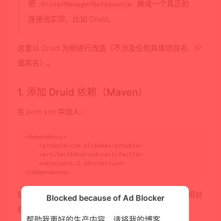
把
换成一个真正的
DriverManagerDataSource
连接池实现，比如 Druid。
这里以 Druid 为例进行改造（不涉及任何具体项目名、IP
或库名）。
1. 添加 Druid 依赖（Maven）
在
pom.xml
中加入：
<dependency>

    <groupId>com.alibaba</groupId>

    <artifactId>druid</artifactId>

    <version>1.2.20</version>

</dependency>
版本号可以按自己项目实际情况选择，但建议选一个相对
Blocked because of Ad Blocker
新的稳定版本。
帮助我更好的生产内容，请将我的博客