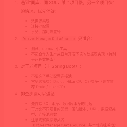
遇到“同库、同 SQL，某个项目慢，另一个项目快”
的情况，优先怀疑：
数据源实现
连接池配置
事务、超时设置等
只适合：
DriverManagerDataSource
测试、demo、小工具
不适合作为生产或日常开发环境的数据源实现（特别
是远程数据库）
对于老项目（非 Spring Boot）
：
不要忘了手动配置连接池
常见选择有：Druid、HikariCP、C3P0 等（现在推
荐 Druid / HikariCP）
排查步骤可以遵循：
先排除 SQL 本身、数据库本身的问题
再对比不同项目的配置：驱动版本、URL、数据源类
型、连接池参数
注意观察数据源类名：
基本就意味着“没
DriverManagerDataSource