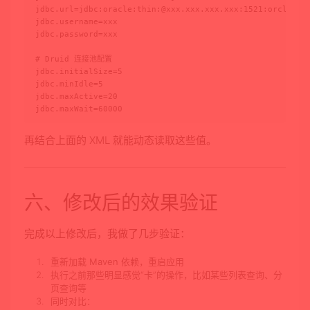
jdbc.url=jdbc:oracle:thin:@xxx.xxx.xxx.xxx:1521:orcl

jdbc.username=xxx

jdbc.password=xxx

# Druid 连接池配置

jdbc.initialSize=5

jdbc.minIdle=5

jdbc.maxActive=20

jdbc.maxWait=60000
再结合上面的 XML 就能动态读取这些值。
六、修改后的效果验证
完成以上修改后，我做了几步验证：
重新加载 Maven 依赖，重启应用
执行之前那些明显感觉“卡”的操作，比如某些列表查询、分
页查询等
同时对比：