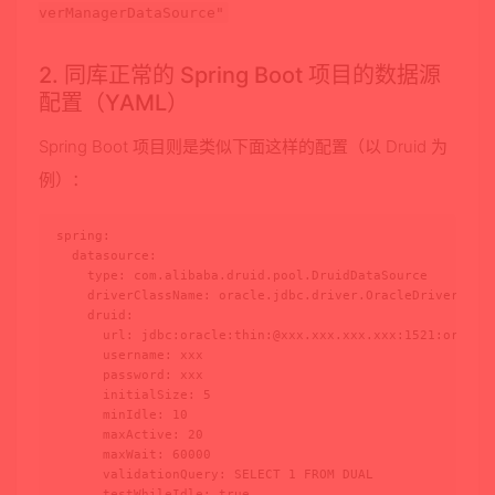
verManagerDataSource"
2. 同库正常的 Spring Boot 项目的数据源
配置（YAML）
Spring Boot 项目则是类似下面这样的配置（以 Druid 为
例）：
spring:

  datasource:

    type: com.alibaba.druid.pool.DruidDataSource

    driverClassName: oracle.jdbc.driver.OracleDriver

    druid:

      url: jdbc:oracle:thin:@xxx.xxx.xxx.xxx:1521:orcl

      username: xxx

      password: xxx

      initialSize: 5

      minIdle: 10

      maxActive: 20

      maxWait: 60000

      validationQuery: SELECT 1 FROM DUAL

      testWhileIdle: true
