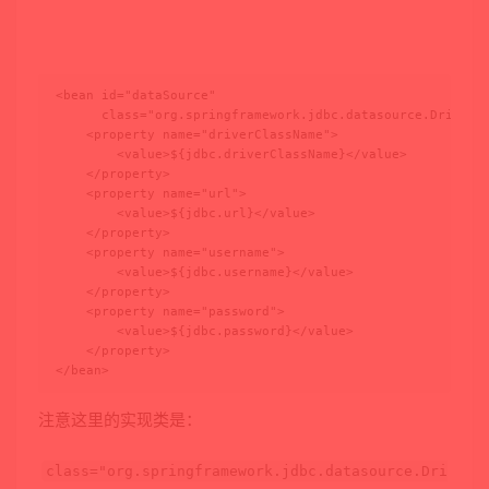
<bean id="dataSource"

      class="org.springframework.jdbc.datasource.DriverMa
    <property name="driverClassName">

        <value>${jdbc.driverClassName}</value>

    </property>

    <property name="url">

        <value>${jdbc.url}</value>

    </property>

    <property name="username">

        <value>${jdbc.username}</value>

    </property>

    <property name="password">

        <value>${jdbc.password}</value>

    </property>

</bean>
注意这里的实现类是：
class="org.springframework.jdbc.datasource.Dri