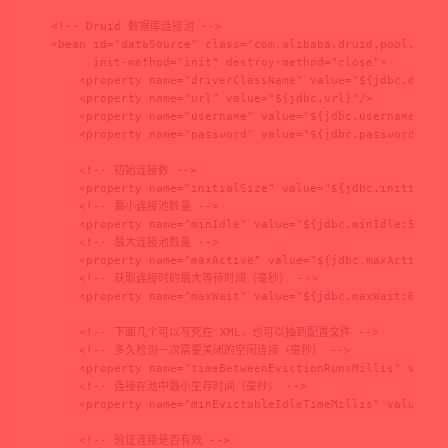
<!-- Druid 数据库连接池 -->

<bean id="dataSource" class="com.alibaba.druid.pool.Druid
      init-method="init" destroy-method="close">

    <property name="driverClassName" value="${jdbc.driver
    <property name="url" value="${jdbc.url}"/>

    <property name="username" value="${jdbc.username}"/>

    <property name="password" value="${jdbc.password}"/>

    <!-- 初始连接数 -->

    <property name="initialSize" value="${jdbc.initialSiz
    <!-- 最小连接池数量 -->

    <property name="minIdle" value="${jdbc.minIdle:5}"/>

    <!-- 最大连接池数量 -->

    <property name="maxActive" value="${jdbc.maxActive:20
    <!-- 获取连接时的最大等待时间（毫秒） -->

    <property name="maxWait" value="${jdbc.maxWait:60000}
    <!-- 下面几个可以写死在 XML，也可以抽到配置文件 -->

    <!-- 多久检测一次需要关闭的空闲连接（毫秒） -->

    <property name="timeBetweenEvictionRunsMillis" value=
    <!-- 连接在池中最小生存时间（毫秒） -->

    <property name="minEvictableIdleTimeMillis" value="30
    <!-- 验证连接是否有效 -->
