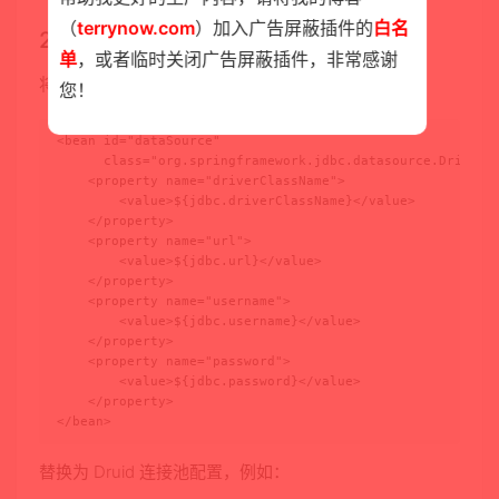
（
terrynow.com
）加入广告屏蔽插件的
白名
2. 修改 Spring XML 中的数据源配置
单
，或者临时关闭广告屏蔽插件，非常感谢
将原来的：
您！
<bean id="dataSource"

      class="org.springframework.jdbc.datasource.DriverMa
    <property name="driverClassName">

        <value>${jdbc.driverClassName}</value>

    </property>

    <property name="url">

        <value>${jdbc.url}</value>

    </property>

    <property name="username">

        <value>${jdbc.username}</value>

    </property>

    <property name="password">

        <value>${jdbc.password}</value>

    </property>

</bean>
替换为 Druid 连接池配置，例如：