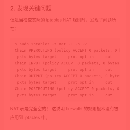
2. 发现关键问题
但是当检查实际的 iptables NAT 规则时，发现了问题所
在：
$ 
sudo
 iptables -t nat -L -n -v

Chain PREROUTING (policy ACCEPT 0 packets, 0 bytes
 pkts bytes target     prot opt 
in
     out     
so
Chain INPUT (policy ACCEPT 0 packets, 0 bytes)

 pkts bytes target     prot opt 
in
     out     
so
Chain OUTPUT (policy ACCEPT 0 packets, 0 bytes)

 pkts bytes target     prot opt 
in
     out     
so
Chain POSTROUTING (policy ACCEPT 0 packets, 0 byte
 pkts bytes target     prot opt 
in
     out     
so
NAT 表是完全空的！
这说明 firewalld 的规则根本没有被
应用到 iptables 中。