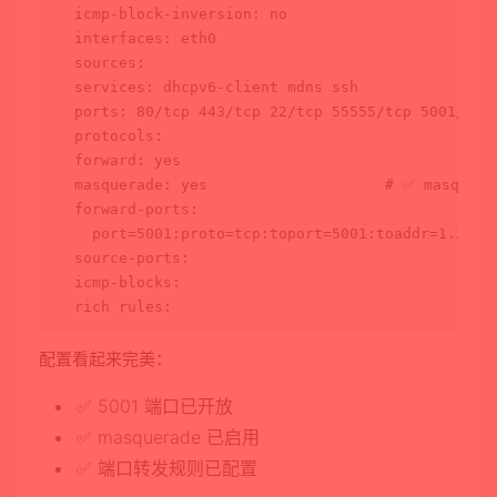
  icmp-block-inversion: no

  interfaces: eth0

  sources:

  services: dhcpv6-client mdns ssh

  ports: 80/tcp 443/tcp 22/tcp 55555/tcp 5001/tcp

  protocols:

  forward: 
yes
  masquerade: 
yes
# ✅ masquer
  forward-ports:

    port=5001:proto=tcp:toport=5001:toaddr=1.2.3.
  source-ports:

  icmp-blocks:

配置看起来完美：
✅ 5001 端口已开放
✅ masquerade 已启用
✅ 端口转发规则已配置