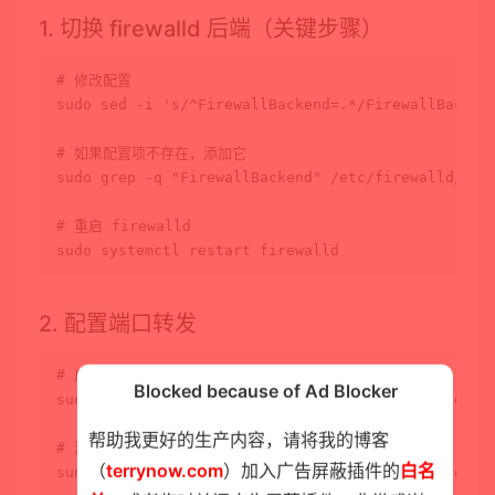
1. 切换 firewalld 后端（关键步骤）
# 修改配置
sudo
 sed -i 
's/^FirewallBackend=.*/FirewallBacken
# 如果配置项不存在，添加它
sudo
 grep -q 
"FirewallBackend"
 /etc/firewalld/fir
# 重启 firewalld
sudo
2. 配置端口转发
# 启用 masquerade（NAT 地址伪装）
Blocked because of Ad Blocker
sudo
 firewall-cmd --permanent --add-masquerade

帮助我更好的生产内容，请将我的博客
# 添加端口转发规则
（
terrynow.com
）加入广告屏蔽插件的
白名
sudo
 firewall-cmd --permanent --add-forward-port=p