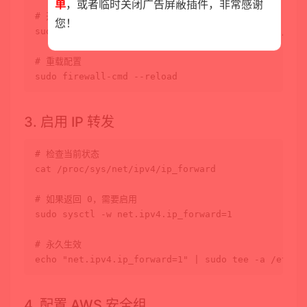
单
，或者临时关闭广告屏蔽插件，非常感谢
# 开放端口（允许外部访问）
您！
sudo
 firewall-cmd --permanent --add-port=5001/tcp

# 重载配置
sudo
3. 启用 IP 转发
# 检查当前状态
cat
 /proc/sys/net/ipv4/ip_forward

# 如果返回 0，需要启用
sudo
 sysctl -w net.ipv4.ip_forward=1

# 永久生效
echo
"net.ipv4.ip_forward=1"
 | 
sudo
tee
4. 配置 AWS 安全组