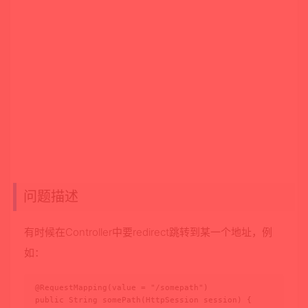
问题描述
有时候在Controller中要redirect跳转到某一个地址，例
如：
@RequestMapping(value = "/somepath")

public String somePath(HttpSession session) {
