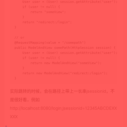
    User user = (User) session.getAttribute("user");

    if (user != null) {

        return "someView";

    }

    return "redirect:/login";

}

// or

@RequestMapping(value = "/somepath")

public ModelAndView somePath(HttpSession session) {

    User user = (User) session.getAttribute("user");

    if (user != null) {

        return new ModelAndView("someView");

    }

    return new ModelAndView("redirect:/login");

}
实际跳转的时候，会在路径上带上一长串jsessionid，不
是很好看，例如
http://localhost:8080/login;jsessionid=12345ABCDEXX
XXX