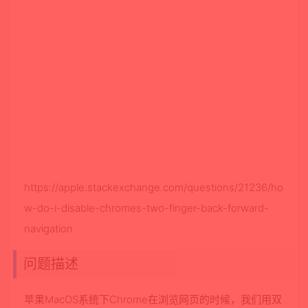
https://apple.stackexchange.com/questions/21236/ho
w-do-i-disable-chromes-two-finger-back-forward-
navigation
问题描述
苹果MacOS系统下Chrome在浏览网页的时候，我们用双