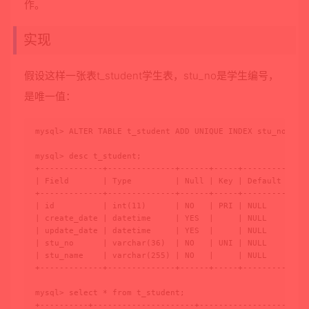
作。
实现
假设这样一张表t_student学生表，stu_no是学生编号，
是唯一值：
mysql> ALTER TABLE t_student ADD UNIQUE INDEX stu_no_uk1(
mysql> desc t_student;

+-------------+--------------+------+-----+---------+----
| Field       | Type         | Null | Key | Default | Ext
+-------------+--------------+------+-----+---------+----
| id          | int(11)      | NO   | PRI | NULL    |    
| create_date | datetime     | YES  |     | NULL    |    
| update_date | datetime     | YES  |     | NULL    |    
| stu_no      | varchar(36)  | NO   | UNI | NULL    |    
| stu_name    | varchar(255) | NO   |     | NULL    |    
+-------------+--------------+------+-----+---------+----
mysql> select * from t_student;

+----------+---------------------+---------------------+-