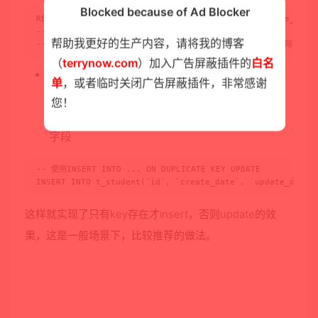
Blocked because of Ad Blocker
REPLACE INTO t_student(`id`, `create_date`, `update_date`
-- Affected rows: 2, Time: 0.009000s

帮助我更好的生产内容，请将我的博客
-- 如果已存在UK的记录，会看到影响到的记录是2条，就是一条记录删除，再新
（
terrynow.com
）加入广告屏蔽插件的
白名
使用INSERT ... ON DUPLICATE KEY
单
，或者临时关闭广告屏蔽插件，非常感谢
UPDATE，意思是Key(这里的key亲测，可以是
您！
PrimaryKey，也可以是UniqueKey)不存在的时
候，执行insert，如果存在就更新某个或者某些
字段
-- 使用INSERT INTO ... ON DUPLICATE KEY UPDATE

INSERT INTO t_student(`id`, `create_date`, `update_date`
这样就实现了只有key存在才insert，否则update的效
果，这是一般场景下，比较推荐的做法。