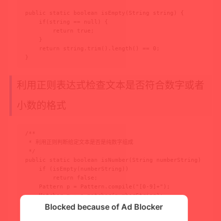
public static boolean isEmpty(String string) {

    if(string == null) {

        return true;

    }

    return string.trim().length() == 0;

}
利用正则表达式检查文本是否符合数字或者
小数的格式
/**

 * 利用正则判断给定文本是否是纯数字组成

 */

public static boolean isNumber(String numberString) {

    if (isEmpty(numberString))

        return false;

    Pattern p = Pattern.compile("[0-9]+");

    Matcher m = p.matcher(numberString);

    return m.matches();

Blocked because of Ad Blocker
}
