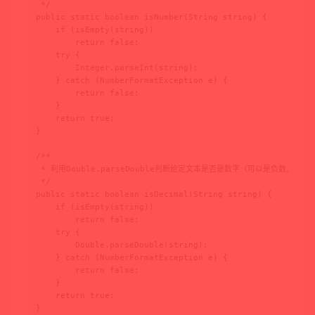
 */

public static boolean isNumber(String string) {

    if (isEmpty(string))

        return false;

    try {

        Integer.parseInt(string);

    } catch (NumberFormatException e) {

        return false;

    }

    return true;

}

/**

 * 利用Double.parseDouble判断给定文本是否是数字（可以是负数、小数）
 */

public static boolean isDecimal(String string) {

    if (isEmpty(string))

        return false;

    try {

        Double.parseDouble(string);

    } catch (NumberFormatException e) {

        return false;

    }

    return true;

}
