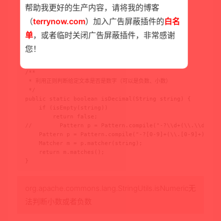
帮助我更好的生产内容，请将我的博客
public static boolean isEmpty(String string) {

    if(string == null) {

（
terrynow.com
）加入广告屏蔽插件的
白名
        return true;

单
，或者临时关闭广告屏蔽插件，非常感谢
    }

    return string.trim().length() == 0;

您！
}

/**

 * 利用正则判断给定文本是否是数字（可以是负数、小数）

 */

public static boolean isDecimal(String string) {

    if (isEmpty(string))

        return false;

//        Pattern p = Pattern.compile("-?\\d+(\\.\\d+)?")
    Pattern p = Pattern.compile("-?[0-9]+(\\.[0-9]+)?");

    Matcher m = p.matcher(string);

    return m.matches();

}
org.apache.commons.lang.StringUtils.isNumeric无
法判断小数或者负数