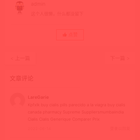
admin
这个人很懒，什么都没留下
点赞
< 上一篇
下一篇 >
文章评论
LareGarie
Kpfxlk buy cialis pills parecido a la viagra buy cialis
canada pharmacy Supreme Suppliersmumbaiindia
Cialis Cialis Generique Comparer Prix
2022-06-14
登录以回复