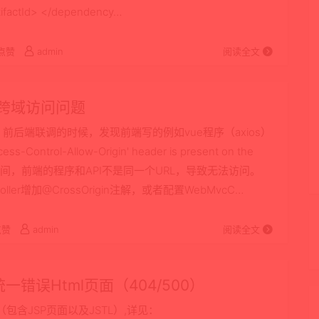
rtifactId> </dependency…
点赞
admin
阅读全文
解决跨域访问问题
发阶段，前后端联调的时候，发现前端写的例如vue程序（axios）
ol-Allow-Origin' header is present on the
为了安全期间，前端的程序和API不是同一个URL，导致无法访问。
ller增加@CrossOrigin注解，或者配置WebMvcC…
点赞
admin
阅读全文
后统一错误Html页面（404/500）
（包含JSP页面以及JSTL）,详见：