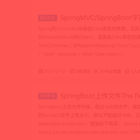
SpringMVC/Spring
程序开发
自动转成Date类型
Spring的Controller中接收Date类型的参
@ModelAttribute的Object，里面有Date类型的成
TestController { @RequestMapping("/test") p
= "date", required = false) Date date) {…
2021-07-21
0条评论
3048点热度
0人
SpringBoot上传文件The field
程序开发
size解决
SpringBoot上传文件时候，超过1MB的文件，就提示
的Servlet3文件上传大小，默认不能超过1MB
application.properties，增加如下两项： spring.ser
spring.servlet.multipart.max-request-size=1