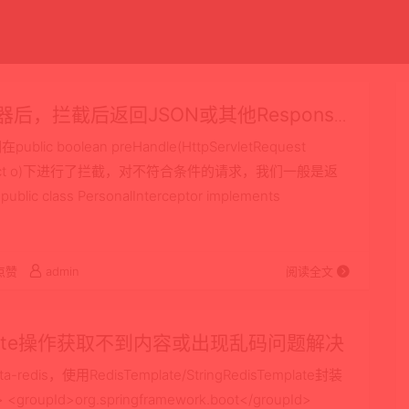
拦截器后，拦截后返回JSON或其他Response
blic boolean preHandle(HttpServletRequest
onse, Object o)下进行了拦截，对不符合条件的请求，我们一般是返
lass PersonalInterceptor implements
点赞
admin
阅读全文
Template操作获取不到内容或出现乱码问题解决
a-redis，使用RedisTemplate/StringRedisTemplate封装
pId>org.springframework.boot</groupId>