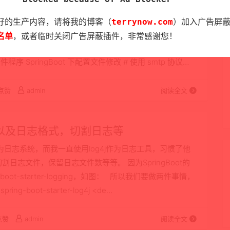
t解决在阿里云上无法发送邮件问题（25端口改
个功能smtp发邮件是正常的，到了阿里云就不能发送了（超
好的生产内容，请将我的博客（
terrynow.com
）加入广告屏
端口（telnet smtp.example.com 25），发现是超时
名单
，或者临时关闭广告屏蔽插件，非常感谢您！
务器都配置了SSL功能（默认465端口），尝试telnet
SpringBoot 下配置文件修改 # 使用 smtp 协议
点赞
admin
阅读全文
og4j以及日志格式，切割日志等
g4j作为日志系统，而我一直使用log4j作为日志工具，习惯了他
志文件，保留日志文件数等等。 因为SpringBoot的
ing-boot-starter-logging，如图： 所以我们要做两件事情，
ing-boot-starter-log4j <de…
点赞
admin
阅读全文