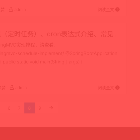
点赞
admin
阅读全文
实现排程（定时任务）、cron表达式介绍、常见问
pringMVC实现排程，请查看：
pringmvc-schedule-implement/ @SpringBootApplication
ublic static void main(String[] args) {
点赞
admin
阅读全文
5
6
7
8
9