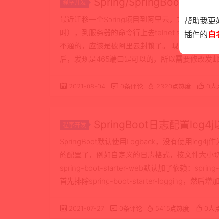
Spring/SpringBoo
程序开发
SSL465端口）
最近迁移一个Spring项目到阿里云，之前有一
帮助我更
时），到服务器的命令行上去telnet smtp服务器的25
插件的
白
不通的，应该是被阿里云封锁了。 现在一般smtp服
后，发现是465端口是可以的，所以需要修改发邮件程序 
spring.mail.protocol = smtp sp…
2021-08-04
0条评论
2320点热度
0人
SpringBoot日志配置l
程序开发
SpringBoot默认使用Logback，没有使用lo
的配置了，例如自定义的日志格式，按文件大小切割日
spring-boot-starter-web默认加了依赖：spr
首先排除spring-boot-starter-logging，然后增加spr
2021-07-27
0条评论
5415点热度
0人