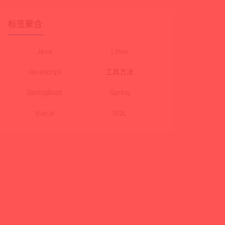
标签聚合
Java
Linux
Javascript
工具方法
SpringBoot
Spring
Vue.js
SQL