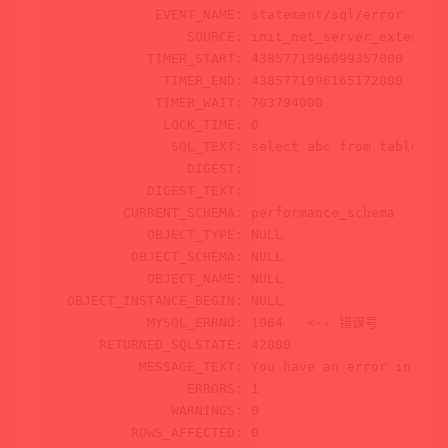
             EVENT_NAME: statement/sql/error

                 SOURCE: init_net_server_extension
            TIMER_START: 4385771996099357000

              TIMER_END: 4385771996165172000

             TIMER_WAIT: 
703794000
              LOCK_TIME: 
0
               SQL_TEXT: select abc from table

                 DIGEST: 

            DIGEST_TEXT:  

CURRENT_SCHEMA
: performance_schema

            OBJECT_TYPE: 
NULL
          OBJECT_SCHEMA: 
NULL
            OBJECT_NAME: 
NULL
  OBJECT_INSTANCE_BEGIN: 
NULL
            MYSQL_ERRNO: 
1064
<
-- 错误号
      RETURNED_SQLSTATE: 42000

           MESSAGE_TEXT: You have an error in you
                 ERRORS: 
1
               WARNINGS: 
0
          ROWS_AFFECTED: 
0