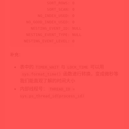
              SORT_ROWS: 
0
              SORT_SCAN: 
0
          NO_INDEX_USED: 
0
     NO_GOOD_INDEX_USED: 
0
       NESTING_EVENT_ID: 
NULL
     NESTING_EVENT_TYPE: 
NULL
    NESTING_EVENT_LEVEL: 
0
补充：
表中的
与
可以用
TIMER_WAIT
LOCK_TIME
函数进行转换，变成微秒等
sys.format_time()
我们能直观了解的时间大小
内部线程号：
THREAD_ID =
sys.ps_thread_id(process_id)