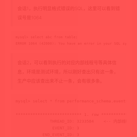
会话1，执行明显格式错误的SQL，这里可以看到错
误号是1064
mysql> select abc from table;

ERROR 1064 (42000): You have an error in your SQL syntax
会话2，可以看到执行的对应内部线程号等具体信
息，环境是测试环境，所以刚好查出只有这一条，
生产中应该查出来不止一条，会有很多条。
mysql
>
select
*
from
 performance_schema.events_st
*
*
*
*
*
*
*
*
*
*
*
*
*
*
*
*
*
*
*
*
*
*
*
*
*
*
*
1.
row
*
*
*
*
*
*
*
*
*
*
*
*
*
*
              THREAD_ID: 3233584    
<
-- 内部线程号
               EVENT_ID: 
3
           END_EVENT_ID: 
3