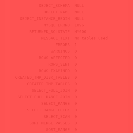
          OBJECT_SCHEMA: 
NULL
            OBJECT_NAME: 
NULL
  OBJECT_INSTANCE_BEGIN: 
NULL
            MYSQL_ERRNO: 
1096
      RETURNED_SQLSTATE: HY000

           MESSAGE_TEXT: 
No
 tables used

                 ERRORS: 
1
               WARNINGS: 
0
          ROWS_AFFECTED: 
0
              ROWS_SENT: 
0
          ROWS_EXAMINED: 
0
CREATED_TMP_DISK_TABLES: 
0
     CREATED_TMP_TABLES: 
0
       SELECT_FULL_JOIN: 
0
 SELECT_FULL_RANGE_JOIN: 
0
           SELECT_RANGE: 
0
     SELECT_RANGE_CHECK: 
0
            SELECT_SCAN: 
0
      SORT_MERGE_PASSES: 
0
             SORT_RANGE: 
0