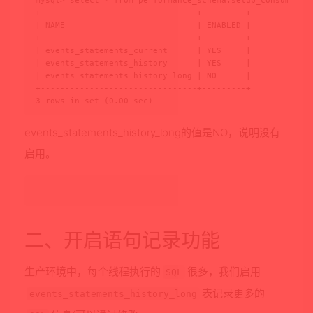
mysql> select * from performance_schema.setup_consumers w
+--------------------------------+---------+

| NAME                           | ENABLED |

+--------------------------------+---------+

| events_statements_current      | YES     |

| events_statements_history      | YES     |

| events_statements_history_long | NO      |

+--------------------------------+---------+

3 rows in set (0.00 sec)
events_statements_history_long的值是NO，说明没有
启用。
二、开启语句记录功能
生产环境中，每个线程执行的
很多，我们启用
SQL
表记录更多的
events_statements_history_long