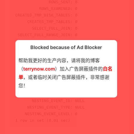
              ROWS_SENT: 
0
          ROWS_EXAMINED: 
0
CREATED_TMP_DISK_TABLES: 
0
     CREATED_TMP_TABLES: 
0
       SELECT_FULL_JOIN: 
0
 SELECT_FULL_RANGE_JOIN: 
0
           SELECT_RANGE: 
0
Blocked because of Ad Blocker
     SELECT_RANGE_CHECK: 
0
            SELECT_SCAN: 
0
帮助我更好的生产内容，请将我的博客
      SORT_MERGE_PASSES: 
0
             SORT_RANGE: 
0
（
terrynow.com
）加入广告屏蔽插件的
白名
              SORT_ROWS: 
0
单
，或者临时关闭广告屏蔽插件，非常感谢
              SORT_SCAN: 
0
您！
          NO_INDEX_USED: 
0
     NO_GOOD_INDEX_USED: 
0
       NESTING_EVENT_ID: 
NULL
     NESTING_EVENT_TYPE: 
NULL
    NESTING_EVENT_LEVEL: 
0
1
row
in
set
 (
0.01