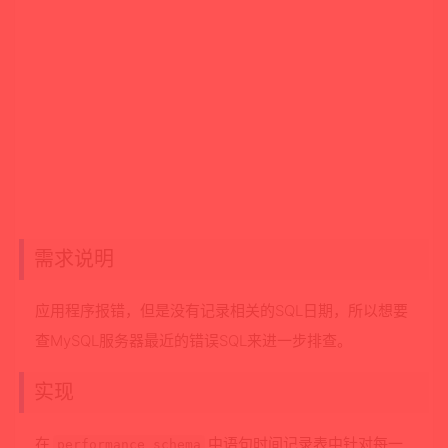
需求说明
应用程序报错，但是没有记录相关的SQL日期，所以想要
查MySQL服务器最近的错误SQL来进一步排查。
实现
在
中语句时间记录表中针对每一
performance_schema