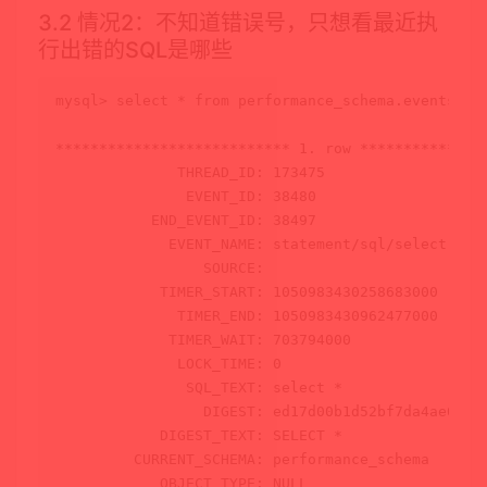
3.2 情况2：不知道错误号，只想看最近执
行出错的SQL是哪些
mysql
> 
select
*
from
 performance_schema.events_st
*
*
*
*
*
*
*
*
*
*
*
*
*
*
*
*
*
*
*
*
*
*
*
*
*
*
*
1.
row
*
*
*
*
*
*
*
*
*
*
*
*
*
*
              THREAD_ID: 
173475
               EVENT_ID: 
38480
           END_EVENT_ID: 
38497
             EVENT_NAME: statement
/
sql
/
select
                 SOURCE: 

            TIMER_START: 
1050983430258683000
              TIMER_END: 
1050983430962477000
             TIMER_WAIT: 
703794000
              LOCK_TIME: 
0
               SQL_TEXT: 
select
*
                 DIGEST: ed17d00b1d52bf7da4ae01c52
            DIGEST_TEXT: 
SELECT
*
CURRENT_SCHEMA
: performance_schema

            OBJECT_TYPE: 
NULL