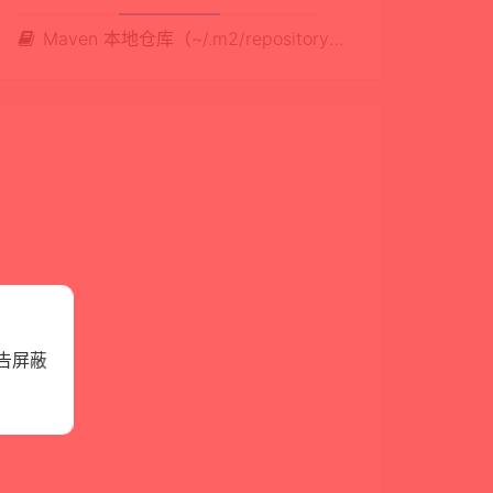
Maven 本地仓库（~/.m2/repository）清理实战：如何安全删除无用依赖，释放大量磁盘空间
告屏蔽