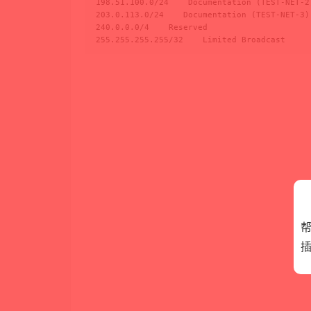
198.51.100.0/24    Documentation (TEST-NET-2)
203.0.113.0/24    Documentation (TEST-NET-3)

240.0.0.0/4    Reserved

255.255.255.255/32    Limited Broadcast