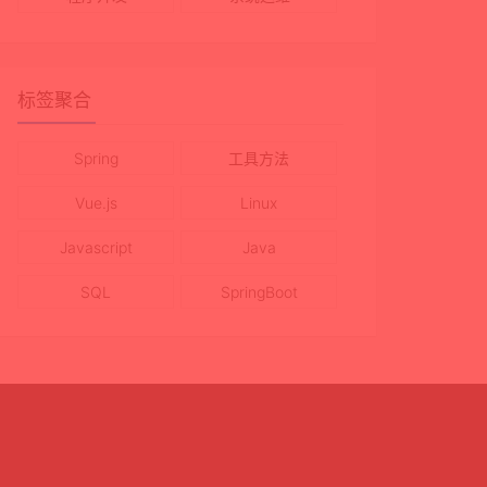
标签聚合
Spring
工具方法
Vue.js
Linux
Javascript
Java
SQL
SpringBoot