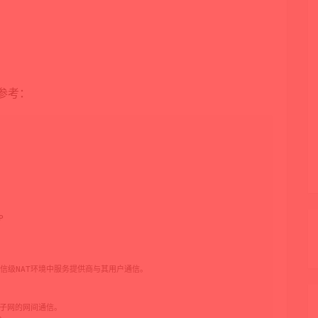
参考：


 用于在电信级NAT环境中服务提供商与其用户通信。

同的子网的网间通信。
