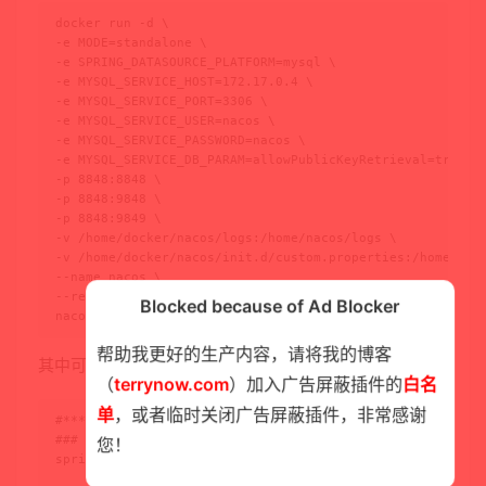
docker run -d \

-e MODE=standalone \

-e SPRING_DATASOURCE_PLATFORM=mysql \

-e MYSQL_SERVICE_HOST=172.17.0.4 \

-e MYSQL_SERVICE_PORT=3306 \

-e MYSQL_SERVICE_USER=nacos \

-e MYSQL_SERVICE_PASSWORD=nacos \

-e MYSQL_SERVICE_DB_PARAM=allowPublicKeyRetrieval=true\&a
-p 8848:8848 \

-p 8848:9848 \

-p 8848:9849 \

-v /home/docker/nacos/logs:/home/nacos/logs \

-v /home/docker/nacos/init.d/custom.properties:/home/naco
--name nacos \

--restart=always \

Blocked because of Ad Blocker
nacos/nacos-server
帮助我更好的生产内容，请将我的博客
其中可以指定自定义的配置文件custom.properties:
（
terrynow.com
）加入广告屏蔽插件的
白名
单
，或者临时关闭广告屏蔽插件，非常感谢
#*************** Config Module Related Configurations ***
### If use MySQL as datasource:

您！
spring.datasource.platform=mysql
