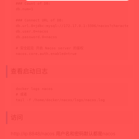
### Count of DB:

db.num=1

### Connect URL of DB:

db.url.0=jdbc:mysql://172.17.0.1:3306/nacos?characterEnco
db.user.0=nacos

db.password.0=nacos

# 安全起见 开启 Nacos server 的鉴权

nacos.core.auth.enabled=true
查看启动日志
docker logs nacos

# 或者

tail -f /home/docker/nacos/logs/nacos.log
访问
http://ip:8848/nacos 用户名和密码默认都是nacos