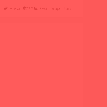
Maven 本地仓库（~/.m2/repository）清理实战：如何安全删除无用依赖，释放大量磁盘空间