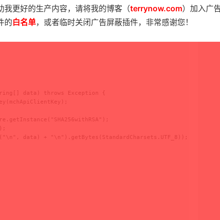
tInstance("RSA");

助我更好的生产内容，请将我的博客（
terrynow.com
）加入广
Spec);

件的
白名单
，或者临时关闭广告屏蔽插件，非常感谢您！
ring[] data) throws Exception {

ey(mchApiClientKey);

re.getInstance("SHA256withRSA");

;

("\n", data) + "\n").getBytes(StandardCharsets.UTF_8));
