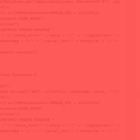
e(MediaType.get("application/json; charset=utf-8"), json);

t();

r().url(WXPayConstants.DOMAIN_API + urlSuffix)

onstants.USER_AGENT)

n/json")

CHATPAY2-SHA256-RSA2048 "

 + "\",nonce_str=\"" + nonce + "\"" + ",signature=\"" + signature
timestamp + "\"" + ",serial_no=\"" + mchSerial + "\"")

quest).execute();

rows Exception {

p();

(new String[]{"GET", urlSuffix, timestamp, nonce, ""});

t();

r().url(WXPayConstants.DOMAIN_API + urlSuffix)

onstants.USER_AGENT)

n/json")

CHATPAY2-SHA256-RSA2048 "

 + "\",nonce_str=\"" + nonce + "\"" + ",signature=\"" + signature
timestamp + "\"" + ",serial_no=\"" + mchSerial + "\"")
