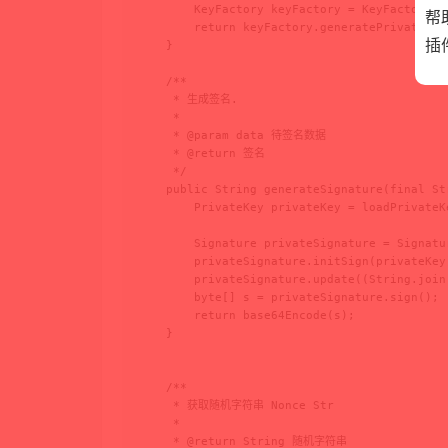
        KeyFactory keyFactory = KeyFactory.ge
帮
        return keyFactory.generatePrivate(key
插
    }

    /**

     * 生成签名.

     *

     * @param data 待签名数据

     * @return 签名

     */

    public String generateSignature(final St
        PrivateKey privateKey = loadPrivateK
        Signature privateSignature = Signatu
        privateSignature.initSign(privateKey)
        privateSignature.update((String.join
        byte[] s = privateSignature.sign();

        return base64Encode(s);

    }

    /**

     * 获取随机字符串 Nonce Str

     *

     * @return String 随机字符串
