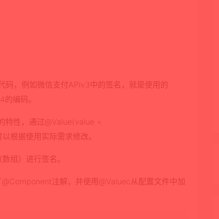
签名的代码，例如微信支付APIv3中的签名，就是使用的
e64的编码。
，通过@Value(value =
载进来的，可以根据使用实际需求修改。
参数（数组）进行签名。
下我加了@Component注解，并使用@Valuec从配置文件中加