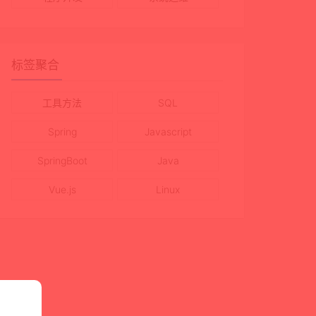
标签聚合
工具方法
SQL
Spring
Javascript
SpringBoot
Java
Vue.js
Linux