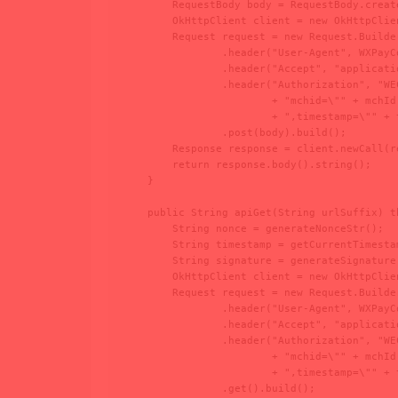
        RequestBody body = RequestBody.creat
        OkHttpClient client = new OkHttpClien
        Request request = new Request.Builde
                .header("User-Agent", WXPayC
                .header("Accept", "applicatio
                .header("Authorization", "WE
                        + "mchid=\"" + mchId
                        + ",timestamp=\"" + 
                .post(body).build();

        Response response = client.newCall(re
        return response.body().string();

    }

    public String apiGet(String urlSuffix) th
        String nonce = generateNonceStr();

        String timestamp = getCurrentTimestam
        String signature = generateSignature
        OkHttpClient client = new OkHttpClien
        Request request = new Request.Builde
                .header("User-Agent", WXPayC
                .header("Accept", "applicatio
                .header("Authorization", "WE
                        + "mchid=\"" + mchId
                        + ",timestamp=\"" + 
                .get().build();
