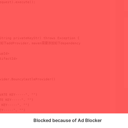
quest).execute();

String privateKeyStr) throws Exception {

下addProvider，maven需要添加如下dependency

pId>

ifactId>

vider.BouncyCastleProvider()

VATE KEY-----", "")

E KEY-----", "")

KEY-----", "")

Y-----", "")

Blocked because of Ad Blocker


CS8EncodedKeySpec(buffer);
