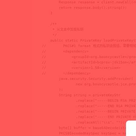
        Response response = client.newCall(re
        return response.body().string();

    }

    /**

     * 从文本中加载私钥

     */

    public static PrivateKey loadPrivateKey(
//        PKCS#1 format 格式的私钥会报错，需要假如如
//        <dependency>

//            <groupId>org.bouncycastle</grou
//            <artifactId>bcprov-jdk15on</art
//            <version>1.58</version>

//        </dependency>

        java.security.Security.addProvider(

                new org.bouncycastle.jce.pro
        );

        String string = privateKeyStr

                .replace("-----BEGIN RSA PRI
                .replace("-----END RSA PRIVAT
                .replace("-----BEGIN PRIVATE 
                .replace("-----END PRIVATE KE
                .replaceAll("\\s", "");

        byte[] buffer = base64Decode(string);
        PKCS8EncodedKeySpec keySpec = new PK