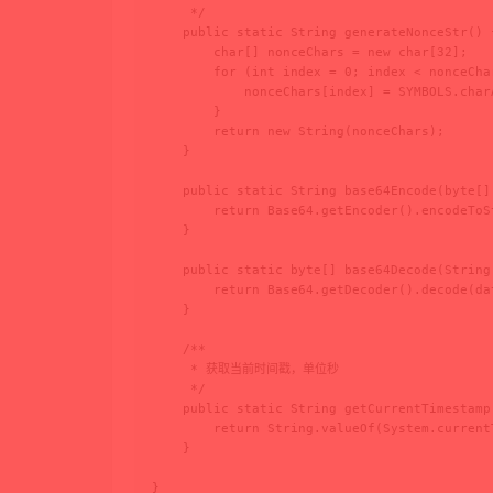
     */

    public static String generateNonceStr() {
        char[] nonceChars = new char[32];

        for (int index = 0; index < nonceCha
            nonceChars[index] = SYMBOLS.char
        }

        return new String(nonceChars);

    }

    public static String base64Encode(byte[] 
        return Base64.getEncoder().encodeToSt
    }

    public static byte[] base64Decode(String 
        return Base64.getDecoder().decode(dat
    }

    /**

     * 获取当前时间戳，单位秒

     */

    public static String getCurrentTimestamp(
        return String.valueOf(System.current
    }

}