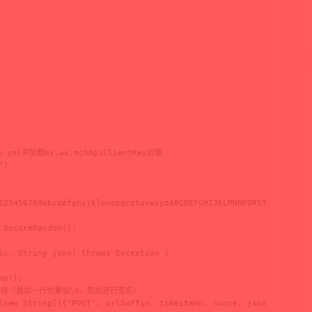
ml中加载my.wx.mchApiClientKey的值

)

123456789abcdefghijklmnopqrstuvwxyzABCDEFGHIJKLMNOPQRSTUVWXYZ";

SecureRandom();

ix, String json) throws Exception {

p();

拼接（最后一行也要加\n，然后进行签名）

(new String[]{"POST", urlSuffix, timestamp, nonce, json});
