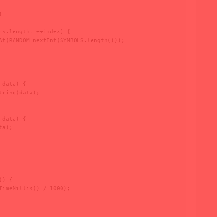


rs.length; ++index) {

At(RANDOM.nextInt(SYMBOLS.length()));

data) {

ring(data);

data) {

a);

) {

TimeMillis() / 1000);
