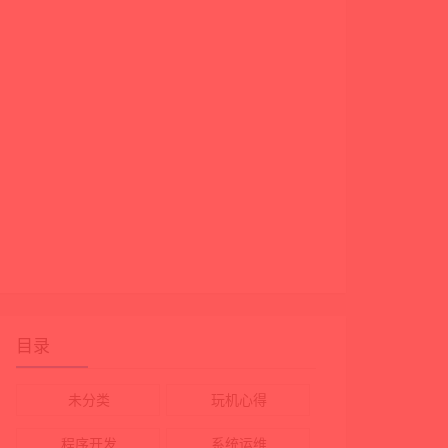
 + "\""

目录
未分类
玩机心得
 + "\""

程序开发
系统运维