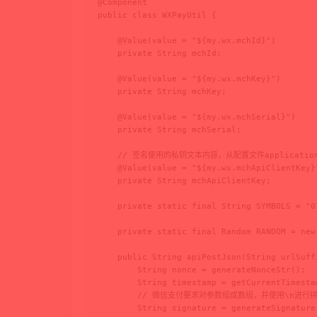
@Component

public class WXPayUtil {

    @Value(value = "${my.wx.mchId}")

    private String mchId;

    @Value(value = "${my.wx.mchKey}")

    private String mchKey;

    @Value(value = "${my.wx.mchSerial}")

    private String mchSerial;

    // 签名使用的私钥文本内容，从配置文件application.y
    @Value(value = "${my.wx.mchApiClientKey}"
    private String mchApiClientKey;

    private static final String SYMBOLS = "0
    private static final Random RANDOM = new 
    public String apiPostJson(String urlSuff
        String nonce = generateNonceStr();

        String timestamp = getCurrentTimestam
        // 微信支付要求对参数组成数组，并使用\n进行
        String signature = generateSignature