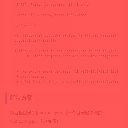
 ERROR  Failed to compile with 1 error                   
 error  in ./src/my-theme/index.less

Syntax Error: 

// https://github.com/ant-design/ant-motion/issues/44

.bezierEasingMixin();

^

Inline JavaScript is not enabled. Is it set in your optio
      in /idea_projects/node_modules/view-design/src/styl
 @ ./src/my-theme/index.less 4:14-228 15:3-20:5 16:22-236
 @ ./src/main.js

 @ multi (webpack)-dev-server/client?http://192.168.1.2:
解决方案
项目根目录(和package.json同一个目录层次)增加
vue.config.js，内容如下：