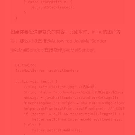
    } catch (Exception e) {

        e.printStackTrace();

    }

}
如果你要发送更复杂的内容，比如附件、inline的图片等
等，那么可以直接@Autowired JavaMailSender
javaMailSender; 直接操作javaMailSender：
@Autowired

JavaMailSender javaMailSender;

public void test() {

    //<img src='cid:test.jpg' />内嵌图片

    String html = "<body><div><h2>测试HTML内容</h2><img src=
    message = javaMailSender.createMimeMessage();

    MimeMessageHelper helper = new MimeMessageHelper(mess
    helper.setFrom(mailFrom, mailFromName); //可以设置发
    if (toName != null && toName.trim().length() > 0) {

        helper.setTo(new InternetAddress(toAddress, 
    } else {

        helper.setTo(toAddress);
