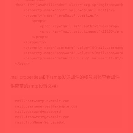
<bean id="javaMailSender" class="org.springframework.mail
    <property name="host" value="${mail.host}"/>

    <property name="javaMailProperties">

        <props>

            <prop key="mail.smtp.auth">true</prop>

            <prop key="mail.smtp.timeout">25000</prop>

        </props>

    </property>

    <property name="username" value="${mail.username}"/>

    <property name="password" value="${mail.password}"/>

    <property name="defaultEncoding" value="UTF-8"/>

</bean>
mail.properties如下(smtp发送邮件的帐号具体查看邮件
供应商的smtp设置文档)
mail.username=test@example.com
mail.from=test@example.com
mail.fromName=ServiceBot