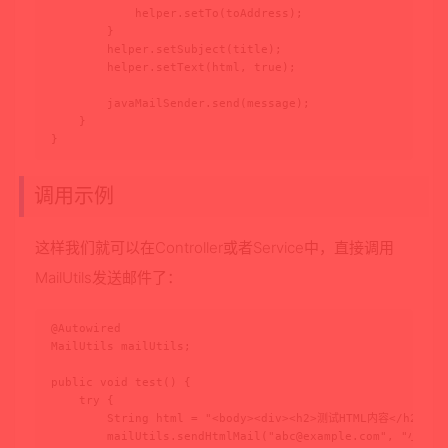
            helper.setTo(toAddress);

        }

        helper.setSubject(title);

        helper.setText(html, true);

        javaMailSender.send(message);

    }

}
调用示例
这样我们就可以在Controller或者Service中，直接调用
MailUtils发送邮件了：
@Autowired

MailUtils mailUtils;

public void test() {

    try {

        String html = "<body><div><h2>测试HTML内容</h2></di
        mailUtils.sendHtmlMail("
abc@example.com
", "小张",