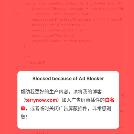
    public void sendSimpleMail(String toAddress, String t
        SimpleMailMessage message = new SimpleMailMessage
//        message.setFrom(mailFrom);

        message.setFrom(mailFromName + " <" + mailFrom + 
        message.setTo(toAddress);

        message.setSubject(title);

        message.setText(text);

        javaMailSender.send(message);

    }

    /**

     * html邮件

     *

     * @param toAddress 邮件接受者邮件地址

Blocked because of Ad Blocker
     * @param title     邮件主题

     * @param html      邮件Html内容

     */

帮助我更好的生产内容，请将我的博客
    public void sendHtmlMail(String toAddress, String toN
（
terrynow.com
）加入广告屏蔽插件的
白名
        MimeMessage message = null;

        message = javaMailSender.createMimeMessage();

单
，或者临时关闭广告屏蔽插件，非常感谢
        MimeMessageHelper helper = new MimeMessageHelper(
您！
        helper.setFrom(mailFrom, mailFromName);

        if (toName != null && toName.trim().length() > 0)
            helper.setTo(new InternetAddress(toAddress, t
        } else {
