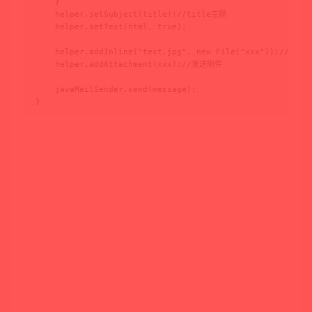
    }

    helper.setSubject(title);//title主题

    helper.setText(html, true);

    helper.addInline("test.jpg", new File("xxx"));//发送
    helper.addAttachment(xxx);//发送附件

    javaMailSender.send(message);

}