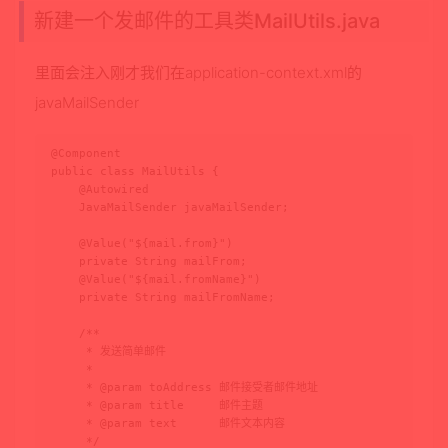
新建一个发邮件的工具类MailUtils.java
里面会注入刚才我们在application-context.xml的
javaMailSender
@Component

public class MailUtils {

    @Autowired

    JavaMailSender javaMailSender;

    @Value("${mail.from}")

    private String mailFrom;

    @Value("${mail.fromName}")

    private String mailFromName;

    /**

     * 发送简单邮件

     *

     * @param toAddress 邮件接受者邮件地址

     * @param title     邮件主题

     * @param text      邮件文本内容

     */
