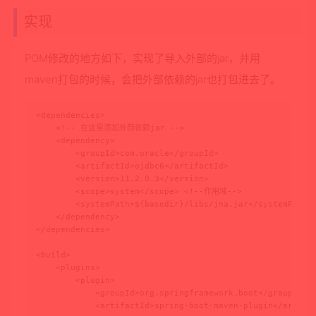
实现
POM修改的地方如下，实现了导入外部的jar，并用
maven打包的时候，会把外部依赖的jar也打包进去了。
<dependencies>

    <!-- 在这里添加外部依赖jar -->

    <dependency>

        <groupId>com.oracle</groupId>

        <artifactId>ojdbc6</artifactId>

        <version>11.2.0.3</version>

        <scope>system</scope> <!--作用域-->

        <systemPath>${basedir}/libs/jna.jar</systemPa
    </dependency> 

</dependencies>

<build>

    <plugins>

        <plugin>

            <groupId>org.springframework.boot</groupId>

            <artifactId>spring-boot-maven-plugin</artifac