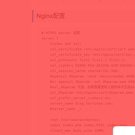
Nginx配置
# HTTPS server 设置

server {

    listen 443 ssl;

    ssl_certificate /etc/nginx/cert/cert.pem;
    ssl_certificate_key /etc/nginx/cert/key.p
    ssl_protocols TLSv1 TLSv1.1 TLSv1.2;

    ssl_ciphers ECDHE-RSA-AES256-GCM-SHA384:
    ssl_session_cache shared:SSL:50m;

    #openssl dhparam -rand /dev/urandom 4096 
    #or openssl dhparam -out dhparam.pem 4096
    #ssl_dhparam 可选，如果需要使用上面的命令生成dhpa
    ssl_dhparam /etc/nginx/cert/dhparam.pem;

    ssl_prefer_server_ciphers on;

    server_name blog.terrynow.com;

    #server_name _;

    root /var/www/wordpress;

    index index.php index.html index.htm;

    client_max_body_size 100M;
