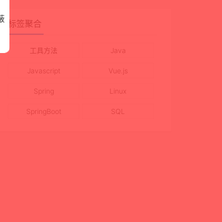
蔽
标签聚合
工具方法
Java
Javascript
Vue.js
Spring
Linux
SpringBoot
SQL