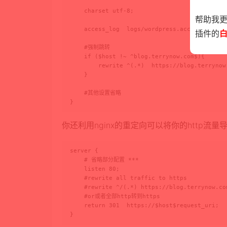
    charset utf-8;

帮助我
    access_log  logs/wordpress.access.log  ma
插件的
    #强制跳转

    if ($host !~ ^blog.terrynow.com$){

        rewrite ^(.*)  https://blog.terrynow.
    }

    #其他设置省略

}
你还利用nginx的重定向可以将你的http流量导
server {

    # 省略部分配置 ***

    listen 80;

    #rewrite all traffic to https

    #rewrite ^/(.*) https://blog.terrynow.com
    #or或者全部http转到https

    return 301  https://$host$request_uri;

}