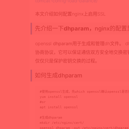
tomcat-config-load-balance/
本文介绍如何配置nginx上启用SSL
先介绍一下
dhparam，
nginx的配
openssl
dhparam
用于生成和管理dh文件。 dh
协商协议，它可以保证通信双方安全地交换密
仅仅只是保护密钥交换的过程。
如何生成dhparam
#使用openssl生成，先which openssl确认openssl
yum install openssl

#or

apt install openssl

#生成dhparam

mkdir /etc/nginx/cert/

openssl dhparam -out /etc/nginx/cert/dhparam