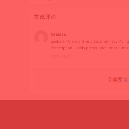
文章评论
Graisse
Ejmbeb - Cialis online cialis pharmacy Vuln
Perscription - cialis prescription online Jotz
2022-05-21
您需要
登