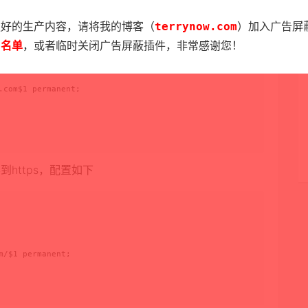
更好的生产内容，请将我的博客（
terrynow.com
）加入广告屏
ins;

白名单
，或者临时关闭广告屏蔽插件，非常感谢您！
com$1 permanent;

到https，配置如下
/$1 permanent;
