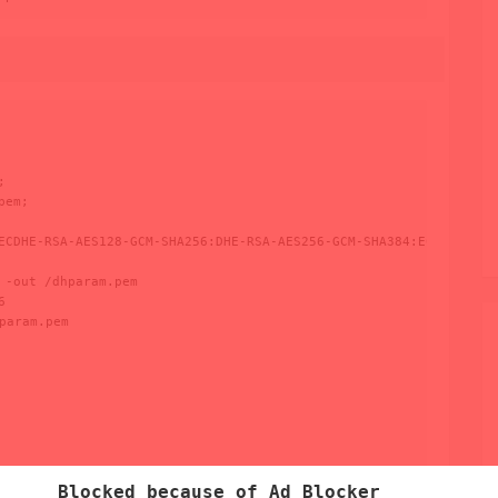


em;

ECDHE-RSA-AES128-GCM-SHA256:DHE-RSA-AES256-GCM-SHA384:ECDHE-RSA-
-out /dhparam.pem



ram.pem

Blocked because of Ad Blocker