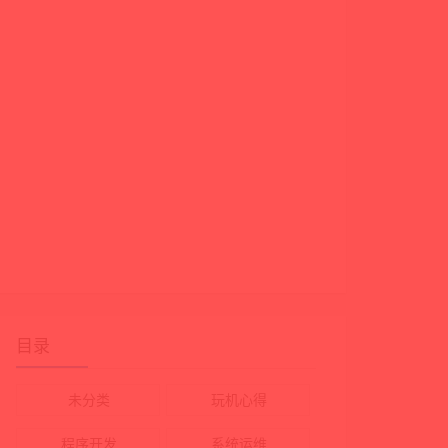
目录
未分类
玩机心得
程序开发
系统运维
rs.toList());
