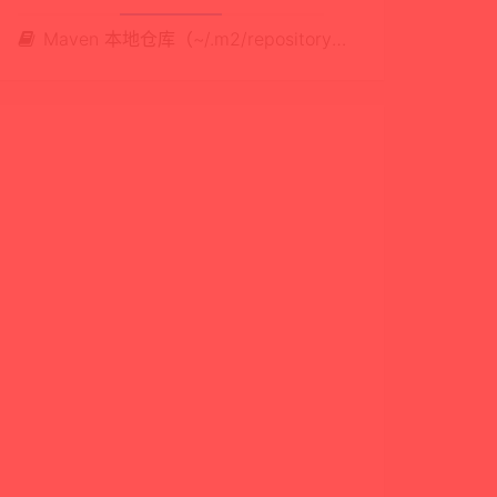
Maven 本地仓库（~/.m2/repository）清理实战：如何安全删除无用依赖，释放大量磁盘空间
ponse) {

 ("<br/>" + e.getMessage())));
