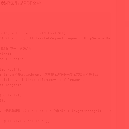
浏览器能认出是PDF文档
pdf", method = RequestMethod.GET)

") String no, HttpServletRequest request, HttpServletResponse res
F的，我们在下一个方法介绍

(no);

o + ".pdf";

ion/pdf");

on是inline而不是attachment，这样提示浏览器来显示文档而不是下载

osition", "inline; fileName=" + filename);

s.length);

contents);

);

e", "无法输出图号为: " + no + " 的图纸" + (e.getMessage() == null ? "" :
on(HttpStatus.NOT_FOUND);
