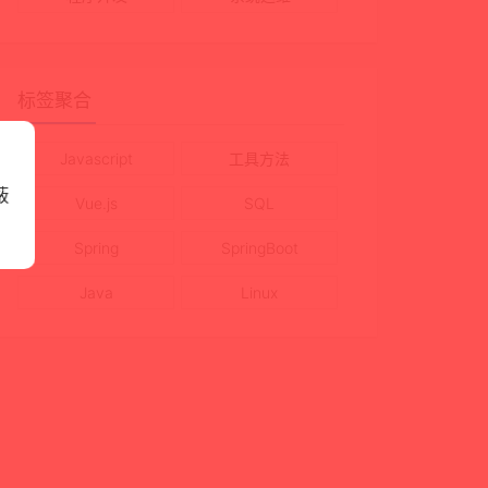
标签聚合
Javascript
工具方法
蔽
Vue.js
SQL
Spring
SpringBoot
Java
Linux