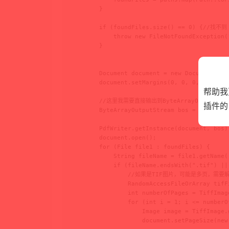
        }

        if (foundFiles.size() == 0) {//找不到

            throw new FileNotFoundExceptio
        }

        Document document = new Document();

        document.setMargins(0, 0, 0, 0);

帮助我
        //这里我需要直接输出到ByteArrayOutputS
插件的
        ByteArrayOutputStream bos = new Byte
        PdfWriter.getInstance(document, bos);
        document.open();

        for (File file1 : foundFiles) {

            String fileName = file1.getName()
            if (fileName.endsWith(".tif") ||
                //如果是TIF图片，可能是多页，需
                RandomAccessFileOrArray tifF
                int numberOfPages = TiffImag
                for (int i = 1; i <= numberOf
                    Image image = TiffImage.
                    document.setPageSize(new