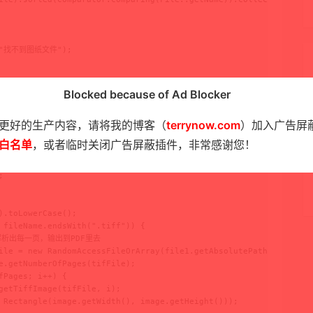
n("找不到图纸文件");

Blocked because of Ad Blocker
更好的生产内容，请将我的博客（
terrynow.com
）加入广告屏
tream，如果你要把图片输出到PDF文件保存，可以使用FileOutputStream

白名单
，或者临时关闭广告屏蔽插件，非常感谢您！
ArrayOutputStream();



.toLowerCase();

 fileName.endsWith(".tiff")) {

要解析出每一页，输出到PDF里去

ile = new RandomAccessFileOrArray(file1.getAbsolutePath());

e.getNumberOfPages(tifFile);

Pages; i++) {

getTiffImage(tifFile, i);

 Rectangle(image.getWidth(), image.getHeight()));
