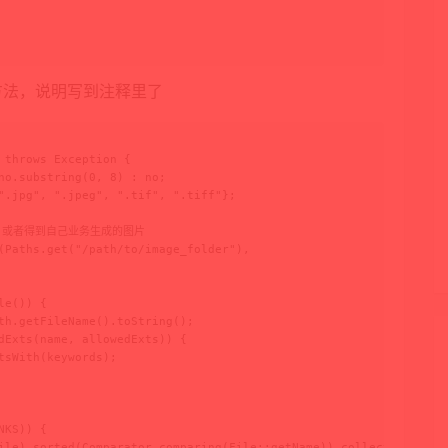
的方法，说明写到注释里了
 throws Exception {

no.substring(0, 8) : no;

".jpg", ".jpeg", ".tif", ".tiff"};

，或者得到自己业务生成的图片

(Paths.get("/path/to/image_folder"),

e()) {

th.getFileName().toString();

dExts(name, allowedExts)) {

sWith(keywords);

KS)) {

ile).sorted(Comparator.comparing(File::getName)).collect(Collecto