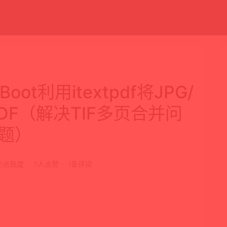
ngBoot利用itextpdf将JPG/
PDF（解决TIF多页合并问
题）
91点热度
3人点赞
1条评论