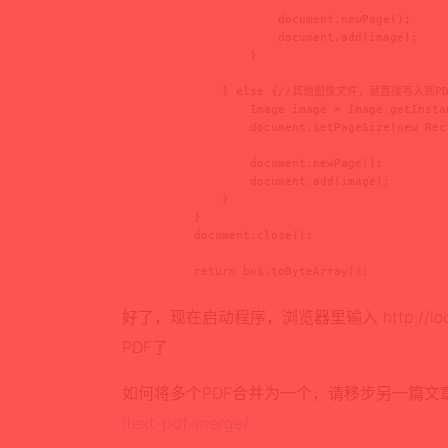
                    document.newPage();

                    document.add(image);

                }

            } else {//其他图像文件，就直接写入到PD
                Image image = Image.getInsta
                document.setPageSize(new Rec
                document.newPage();

                document.add(image);

            }

        }

        document.close();

        return bos.toByteArray();
好了，现在启动程序，浏览器里输入 http://localho
PDF了
如何将多个PDF合并为一个，请移步另一篇文
itext-pdf-merge/