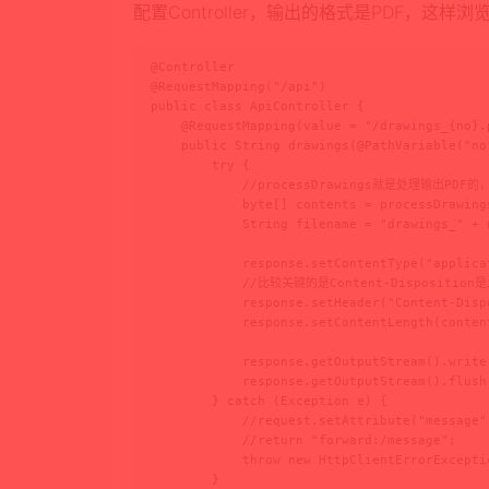
配置Controller，输出的格式是PDF，这样
@Controller

@RequestMapping("/api")

public class ApiController {

    @RequestMapping(value = "/drawings_{no}.
    public String drawings(@PathVariable("no
        try {

            //processDrawings就是处理输出PD
            byte[] contents = processDrawings
            String filename = "drawings_" + n
            response.setContentType("applicat
            //比较关键的是Content-Dispositi
            response.setHeader("Content-Disp
            response.setContentLength(content
            response.getOutputStream().write(
            response.getOutputStream().flush(
        } catch (Exception e) {

            //request.setAttribute("messag
            //return "forward:/message";

            throw new HttpClientErrorExcepti
        }
