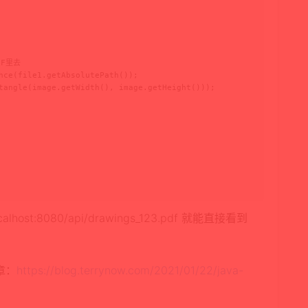
F里去

nce(file1.getAbsolutePath());

tangle(image.getWidth(), image.getHeight()));

st:8080/api/drawings_123.pdf 就能直接看到
章：
https://blog.terrynow.com/2021/01/22/java-