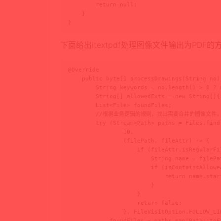
        return null;

    }

}
下面给出itextpdf处理图像文件输出为PDF
@Override

    public byte[] processDrawings(String no)
        String keywords = no.length() > 8 ? 
        String[] allowedExts = new String[]{
        List<File> foundFiles;

        //根据业务逻辑的规则，找出需要合并的图像文件
        try (Stream<Path> paths = Files.find
                10,

                (filePath, fileAttr) -> {

                    if (fileAttr.isRegularFil
                        String name = filePa
                        if (isContainsAllowe
                            return name.start
                        }

                    }

                    return false;

                }, FileVisitOption.FOLLOW_LIN
            foundFiles = paths.map(Path::toF